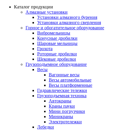
Каталог продукции
Алмазные установки
Уcтановки алмазного бурения
Установки алмазного сверления
Горное и обогатительное оборудование
Вибромельницы
Конусные дробилки
Шаровые мельницы
Грохота
Роторные дробилки
Щековые дробилки
Грузоподъемное оборудование
Весы
Вагонные весы
Весы автомобильные
Весы платформенные
Гидравлические тележки
Грузоподъемная техника
Автокраны
Краны пауки
Мини погрузчики
Миникраны
Электротележки
Лебедки