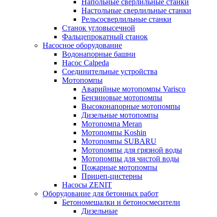
Напольные сверлильные станки
Настольные сверлильные станки
Рельсосверлильные станки
Станок угловысечной
Фальцепрокатный станок
Насосное оборудование
Водонапорные башни
Насос Calpeda
Соединительные устройства
Мотопомпы
Аварийные мотопомпы Varisco
Бензиновые мотопомпы
Высоконапорные мотопомпы
Дизельные мотопомпы
Мотопомпа Meran
Мотопомпы Koshin
Мотопомпы SUBARU
Мотопомпы для грязной воды
Мотопомпы для чистой воды
Пожарные мотопомпы
Прицеп-цистерны
Насосы ZENIT
Оборудование для бетонных работ
Бетономешалки и бетоносмесители
Дизельные