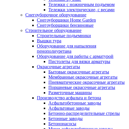
Тележки с ножничным подъемом
Тележки электрические, с весами
Снегоуборочное оборудование
Снегоуборщики Home Garden
Снегоуборщики бензиновые
Строительное оборудование
Cтроительные подъемники
Вышки тура
Оборудование для напыления
пенополиуретана
Оборудование для работы с арматурой
Пистолеты для вязки арматуры
Окрасочные агрегаты
Бытовые окрасочные агрегаты
Мембранные окрасочные агрегаты
Пневматические окрасочные агрегаты
Поршневые окрасочные агрегаты
Разметочные машины
Производство асфальта и бетона
Асфальтобетонные заводы
Асфальтовые заводы
Бетонно-распределительные стрелы
Бетонные заводы
Бетононасосы
Мини асфальтобетонные заводы