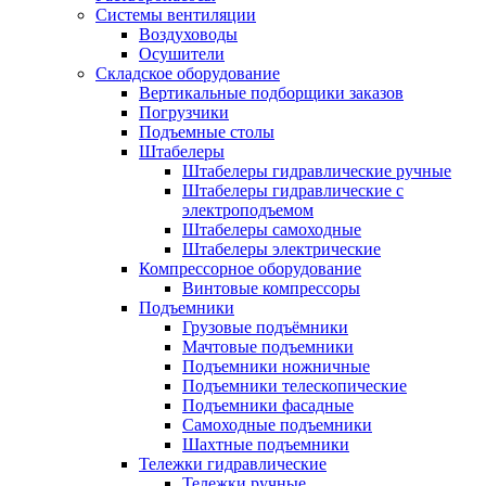
Системы вентиляции
Воздуховоды
Осушители
Складское оборудование
Вертикальные подборщики заказов
Погрузчики
Подъемные столы
Штабелеры
Штабелеры гидравлические ручные
Штабелеры гидравлические с
электроподъемом
Штабелеры самоходные
Штабелеры электрические
Компрессорное оборудование
Винтовые компрессоры
Подъемники
Грузовые подъёмники
Мачтовые подъемники
Подъемники ножничные
Подъемники телескопические
Подъемники фасадные
Самоходные подъемники
Шахтные подъемники
Тележки гидравлические
Тележки ручные