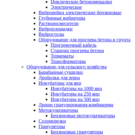
Циклические бетономешалки
Электрические
Виброрейки электрические бензиновые
Глубинные вибраторы
Растворосмесители
Виброплощадки
Вибростолы
Оборудование для прогрева бетона и грунта
Прогревочный кабель
Станции прогрева бетона
Термоматы
Трансформаторы
Оборудование для сельского хозяйства
Барабанные сушилки
Дробилки для зерна
Инкубаторы для яиц
Инкубаторы на 1000 яиц
Инкубаторы на 250 яиц
Инкубаторы на 500 яиц
Линии гранулирования комбикорма
Мотокультиваторы
Бензиновые мотокультиваторы
Соломорезки
Грануляторы
Бензиновые грануляторы