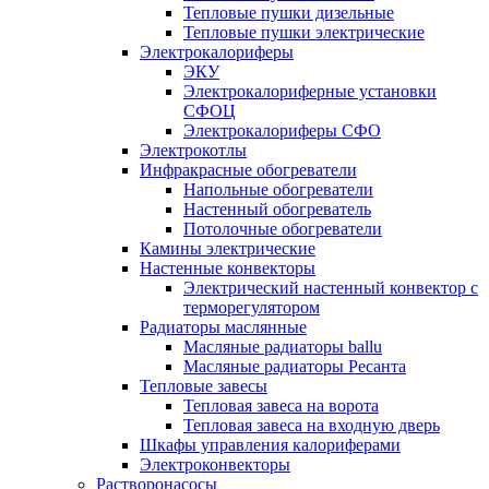
Тепловые пушки дизельные
Тепловые пушки электрические
Электрокалориферы
ЭКУ
Электрокалориферные установки
СФОЦ
Электрокалориферы СФО
Электрокотлы
Инфракрасные обогреватели
Напольные обогреватели
Настенный обогреватель
Потолочные обогреватели
Камины электрические
Настенные конвекторы
Электрический настенный конвектор с
терморегулятором
Радиаторы маслянные
Масляные радиаторы ballu
Масляные радиаторы Ресанта
Тепловые завесы
Тепловая завеса на ворота
Тепловая завеса на входную дверь
Шкафы управления калориферами
Электроконвекторы
Растворонасосы