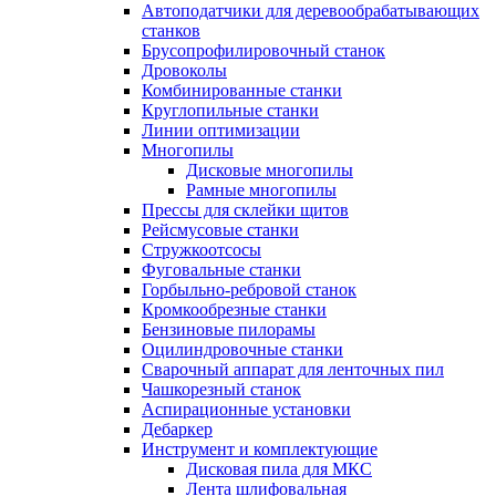
Автоподатчики для деревообрабатывающих
станков
Брусопрофилировочный станок
Дровоколы
Комбинированные станки
Круглопильные станки
Линии оптимизации
Многопилы
Дисковые многопилы
Рамные многопилы
Прессы для склейки щитов
Рейсмусовые станки
Стружкоотсосы
Фуговальные станки
Горбыльно-ребровой станок
Кромкообрезные станки
Бензиновые пилорамы
Оцилиндровочные станки
Сварочный аппарат для ленточных пил
Чашкорезный станок
Аспирационные установки
Дебаркер
Инструмент и комплектующие
Дисковая пила для МКС
Лента шлифовальная