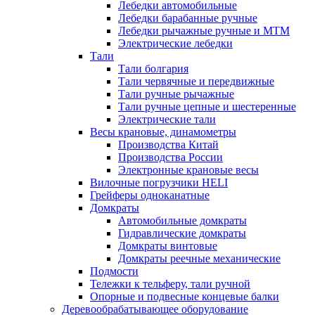
Лебедки автомобильные
Лебедки барабанные ручные
Лебедки рычажные ручные и МТМ
Электрические лебедки
Тали
Тали болгария
Тали червячные и передвижные
Тали ручные рычажные
Тали ручные цепные и шестеренные
Электрические тали
Весы крановые, динамометры
Производства Китай
Производства России
Электронные крановые весы
Вилочные погрузчики HELI
Грейферы одноканатные
Домкраты
Автомобильные домкраты
Гидравлические домкраты
Домкраты винтовые
Домкраты реечные механические
Подмости
Тележки к тельферу, тали ручной
Опорные и подвесные концевые балки
Деревообрабатывающее оборудование