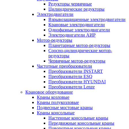
Редукторы червячные
Цилиндрические редукторы
Электродвигатели
Взрывозащищенные электродвигатели
Крановые электродвигатели
Однофазные электродвигатели
Электродвигатели АИР
Мотор-редукторы
Планетарные мотор-редукторы
Соосно-цилиндрические мотор-
редукторы
Червячные мотор-редукторы
Частотные преобразователи
Преобразователи INSTART
Преобразователи ESQ
Преобразователи HYUNDAI
Преобразователи Lenze
Крановое оборудование
Краны козловые
Краны полукозловые
Подвесные мостовые краны
Краны консольные
Настенные консольные краны
Передвижные консольные краны
Поворотные консольные краны