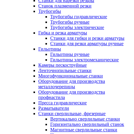
Станки для нарезки резьбы
Станок плазменной резки
Трубогибы
Трубогибы гидравлические
Трубогибы ручные
Трубогибы электрические
Гибка и резка арматуры
Станки для гибки и резки арматуры
Станки для резки арматуры ручные
Гильотины
Гильотины ручные
Гильотины электромеханические
Камеры пескоструйные
Ленточнопильные станки
Многофункциональные станки
Оборудование для производства
металлочерепицы
Оборудование для производства
профнастила
Пресса гидравлические
Разматыватели
Станки сверлильные, фрезерные
Вертикально сверлильные станки
Горизонтально сверлильный станок
Магнитные сверлильные станки