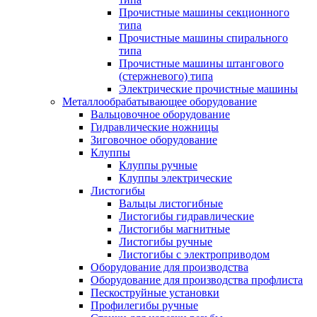
Прочистные машины секционного
типа
Прочистные машины спирального
типа
Прочистные машины штангового
(стержневого) типа
Электрические прочистные машины
Металлообрабатывающее оборудование
Вальцовочное оборудование
Гидравлические ножницы
Зиговочное оборудование
Клуппы
Клуппы ручные
Клуппы электрические
Листогибы
Вальцы листогибные
Листогибы гидравлические
Листогибы магнитные
Листогибы ручные
Листогибы с электроприводом
Оборудование для производства
Оборудование для производства профлиста
Пескоструйные установки
Профилегибы ручные