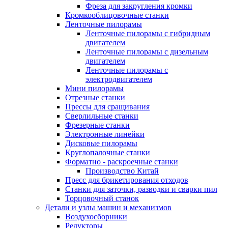
Фреза для закругления кромки
Кромкооблицовочные станки
Ленточные пилорамы
Ленточные пилорамы с гибридным
двигателем
Ленточные пилорамы с дизельным
двигателем
Ленточные пилорамы с
электродвигателем
Мини пилорамы
Отрезные станки
Прессы для сращивания
Сверлильные станки
Фрезерные станки
Электронные линейки
Дисковые пилорамы
Круглопалочные станки
Форматно - раскроечные станки
Производство Китай
Пресс для брикетирования отходов
Станки для заточки, разводки и сварки пил
Торцовочный станок
Детали и узлы машин и механизмов
Воздухосборники
Редукторы