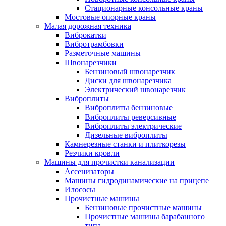
Стационарные консольные краны
Мостовые опорные краны
Малая дорожная техника
Виброкатки
Вибротрамбовки
Разметочные машины
Швонарезчики
Бензиновый швонарезчик
Диски для швонарезчика
Электрический швонарезчик
Виброплиты
Виброплиты бензиновые
Виброплиты реверсивные
Виброплиты электрические
Дизельные виброплиты
Камнерезные станки и плиткорезы
Резчики кровли
Машины для прочистки канализации
Ассенизаторы
Машины гидродинамические на прицепе
Илососы
Прочистные машины
Бензиновые прочистные машины
Прочистные машины барабанного
типа