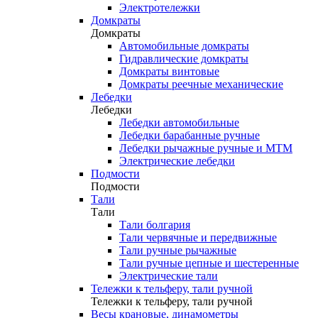
Электротележки
Домкраты
Домкраты
Автомобильные домкраты
Гидравлические домкраты
Домкраты винтовые
Домкраты реечные механические
Лебедки
Лебедки
Лебедки автомобильные
Лебедки барабанные ручные
Лебедки рычажные ручные и МТМ
Электрические лебедки
Подмости
Подмости
Тали
Тали
Тали болгария
Тали червячные и передвижные
Тали ручные рычажные
Тали ручные цепные и шестеренные
Электрические тали
Тележки к тельферу, тали ручной
Тележки к тельферу, тали ручной
Весы крановые, динамометры