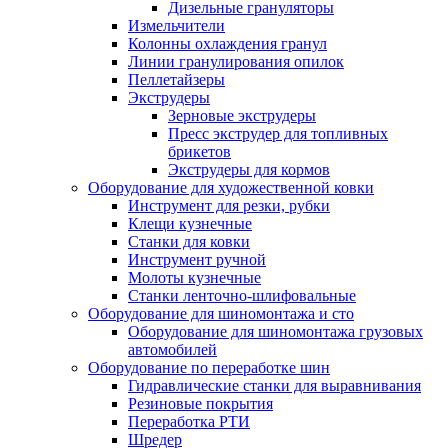
Дизельные грануляторы
Измельчители
Колонны охлаждения гранул
Линии гранулирования опилок
Пеллетайзеры
Экструдеры
Зерновые экструдеры
Пресс экструдер для топливных
брикетов
Экструдеры для кормов
Оборудование для художественной ковки
Инструмент для резки, рубки
Клещи кузнечные
Станки для ковки
Инструмент ручной
Молоты кузнечные
Станки ленточно-шлифовальные
Оборудование для шиномонтажа и сто
Оборудование для шиномонтажа грузовых
автомобилей
Оборудование по переработке шин
Гидравлические станки для выравнивания
Резиновые покрытия
Переработка РТИ
Шредер