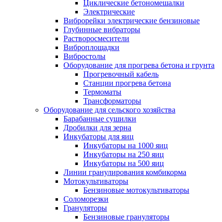
Циклические бетономешалки
Электрические
Виброрейки электрические бензиновые
Глубинные вибраторы
Растворосмесители
Виброплощадки
Вибростолы
Оборудование для прогрева бетона и грунта
Прогревочный кабель
Станции прогрева бетона
Термоматы
Трансформаторы
Оборудование для сельского хозяйства
Барабанные сушилки
Дробилки для зерна
Инкубаторы для яиц
Инкубаторы на 1000 яиц
Инкубаторы на 250 яиц
Инкубаторы на 500 яиц
Линии гранулирования комбикорма
Мотокультиваторы
Бензиновые мотокультиваторы
Соломорезки
Грануляторы
Бензиновые грануляторы