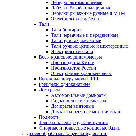
Лебедки автомобильные
Лебедки барабанные ручные
Лебедки рычажные ручные и МТМ
Электрические лебедки
Тали
Тали болгария
Тали червячные и передвижные
Тали ручные рычажные
Тали ручные цепные и шестеренные
Электрические тали
Весы крановые, динамометры
Производства Китай
Производства России
Электронные крановые весы
Вилочные погрузчики HELI
Грейферы одноканатные
Домкраты
Автомобильные домкраты
Гидравлические домкраты
Домкраты винтовые
Домкраты реечные механические
Подмости
Тележки к тельферу, тали ручной
Опорные и подвесные концевые балки
Деревообрабатывающее оборудование