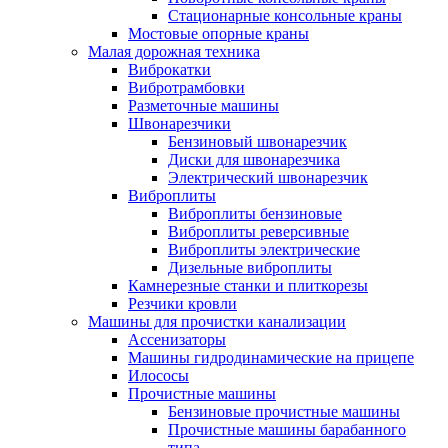
Стационарные консольные краны
Мостовые опорные краны
Малая дорожная техника
Виброкатки
Вибротрамбовки
Разметочные машины
Швонарезчики
Бензиновый швонарезчик
Диски для швонарезчика
Электрический швонарезчик
Виброплиты
Виброплиты бензиновые
Виброплиты реверсивные
Виброплиты электрические
Дизельные виброплиты
Камнерезные станки и плиткорезы
Резчики кровли
Машины для прочистки канализации
Ассенизаторы
Машины гидродинамические на прицепе
Илососы
Прочистные машины
Бензиновые прочистные машины
Прочистные машины барабанного
типа