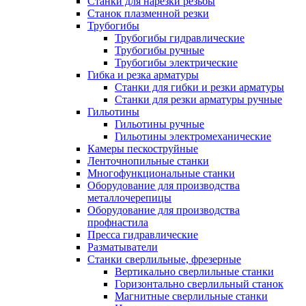
Станки для нарезки резьбы
Станок плазменной резки
Трубогибы
Трубогибы гидравлические
Трубогибы ручные
Трубогибы электрические
Гибка и резка арматуры
Станки для гибки и резки арматуры
Станки для резки арматуры ручные
Гильотины
Гильотины ручные
Гильотины электромеханические
Камеры пескоструйные
Ленточнопильные станки
Многофункциональные станки
Оборудование для производства
металлочерепицы
Оборудование для производства
профнастила
Пресса гидравлические
Разматыватели
Станки сверлильные, фрезерные
Вертикально сверлильные станки
Горизонтально сверлильный станок
Магнитные сверлильные станки