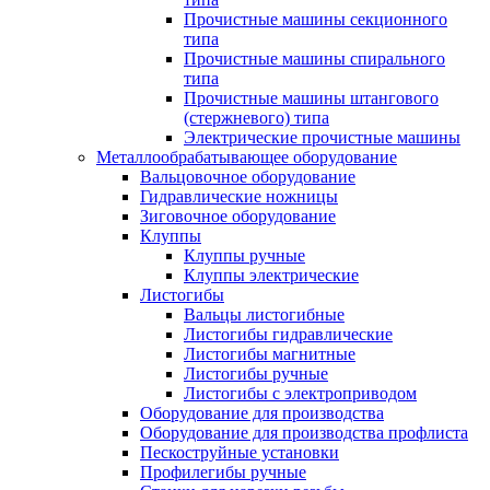
Прочистные машины секционного
типа
Прочистные машины спирального
типа
Прочистные машины штангового
(стержневого) типа
Электрические прочистные машины
Металлообрабатывающее оборудование
Вальцовочное оборудование
Гидравлические ножницы
Зиговочное оборудование
Клуппы
Клуппы ручные
Клуппы электрические
Листогибы
Вальцы листогибные
Листогибы гидравлические
Листогибы магнитные
Листогибы ручные
Листогибы с электроприводом
Оборудование для производства
Оборудование для производства профлиста
Пескоструйные установки
Профилегибы ручные