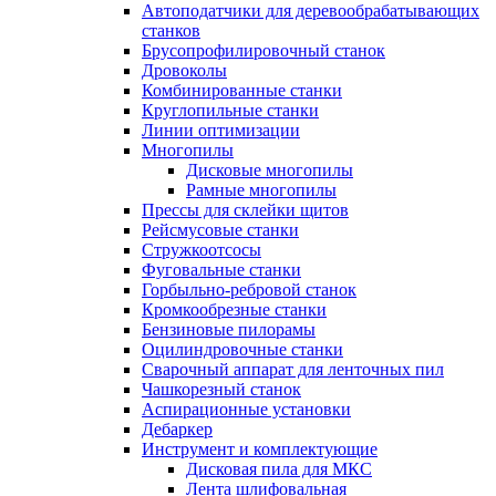
Автоподатчики для деревообрабатывающих
станков
Брусопрофилировочный станок
Дровоколы
Комбинированные станки
Круглопильные станки
Линии оптимизации
Многопилы
Дисковые многопилы
Рамные многопилы
Прессы для склейки щитов
Рейсмусовые станки
Стружкоотсосы
Фуговальные станки
Горбыльно-ребровой станок
Кромкообрезные станки
Бензиновые пилорамы
Оцилиндровочные станки
Сварочный аппарат для ленточных пил
Чашкорезный станок
Аспирационные установки
Дебаркер
Инструмент и комплектующие
Дисковая пила для МКС
Лента шлифовальная