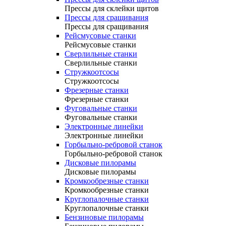
Прессы для склейки щитов
Прессы для сращивания
Прессы для сращивания
Рейсмусовые станки
Рейсмусовые станки
Сверлильные станки
Сверлильные станки
Стружкоотсосы
Стружкоотсосы
Фрезерные станки
Фрезерные станки
Фуговальные станки
Фуговальные станки
Электронные линейки
Электронные линейки
Горбыльно-ребровой станок
Горбыльно-ребровой станок
Дисковые пилорамы
Дисковые пилорамы
Кромкообрезные станки
Кромкообрезные станки
Круглопалочные станки
Круглопалочные станки
Бензиновые пилорамы