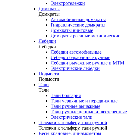
Электротележки
Домкраты
Домкраты
Автомобильные домкраты
Гидравлические домкраты
Домкраты винтовые
Домкраты реечные механические
Лебедки
Лебедки
Лебедки автомобильные
Лебедки барабанные ручные
Лебедки рычажные ручные и МТМ
Электрические лебедки
Подмости
Подмости
Тали
Тали
Тали болгария
Тали червячные и передвижные
Тали ручные рычажные
Тали ручные цепные и шестеренные
Электрические тали
Тележки к тельферу, тали ручной
Тележки к тельферу, тали ручной
Весы крановые, динамометры