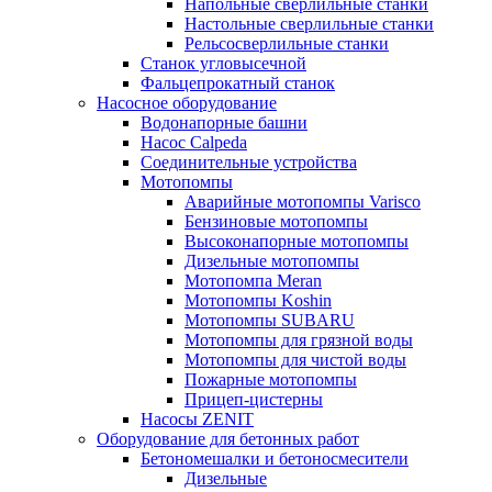
Напольные сверлильные станки
Настольные сверлильные станки
Рельсосверлильные станки
Станок угловысечной
Фальцепрокатный станок
Насосное оборудование
Водонапорные башни
Насос Calpeda
Соединительные устройства
Мотопомпы
Аварийные мотопомпы Varisco
Бензиновые мотопомпы
Высоконапорные мотопомпы
Дизельные мотопомпы
Мотопомпа Meran
Мотопомпы Koshin
Мотопомпы SUBARU
Мотопомпы для грязной воды
Мотопомпы для чистой воды
Пожарные мотопомпы
Прицеп-цистерны
Насосы ZENIT
Оборудование для бетонных работ
Бетономешалки и бетоносмесители
Дизельные