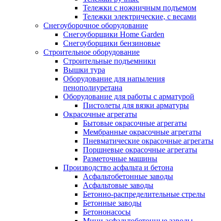
Тележки с ножничным подъемом
Тележки электрические, с весами
Снегоуборочное оборудование
Снегоуборщики Home Garden
Снегоуборщики бензиновые
Строительное оборудование
Cтроительные подъемники
Вышки тура
Оборудование для напыления
пенополиуретана
Оборудование для работы с арматурой
Пистолеты для вязки арматуры
Окрасочные агрегаты
Бытовые окрасочные агрегаты
Мембранные окрасочные агрегаты
Пневматические окрасочные агрегаты
Поршневые окрасочные агрегаты
Разметочные машины
Производство асфальта и бетона
Асфальтобетонные заводы
Асфальтовые заводы
Бетонно-распределительные стрелы
Бетонные заводы
Бетононасосы
Мини асфальтобетонные заводы