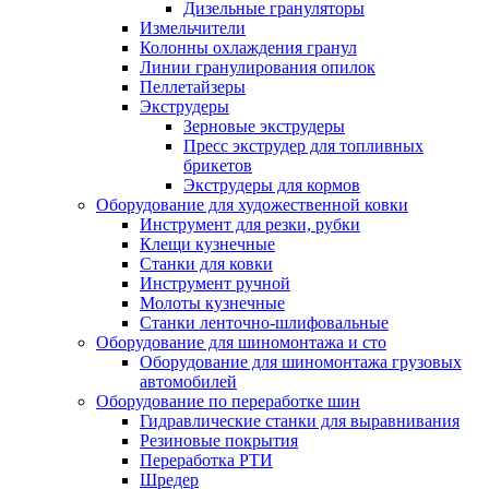
Дизельные грануляторы
Измельчители
Колонны охлаждения гранул
Линии гранулирования опилок
Пеллетайзеры
Экструдеры
Зерновые экструдеры
Пресс экструдер для топливных
брикетов
Экструдеры для кормов
Оборудование для художественной ковки
Инструмент для резки, рубки
Клещи кузнечные
Станки для ковки
Инструмент ручной
Молоты кузнечные
Станки ленточно-шлифовальные
Оборудование для шиномонтажа и сто
Оборудование для шиномонтажа грузовых
автомобилей
Оборудование по переработке шин
Гидравлические станки для выравнивания
Резиновые покрытия
Переработка РТИ
Шредер