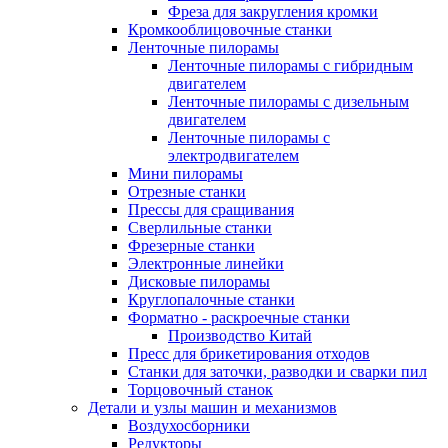
Фреза для закругления кромки
Кромкооблицовочные станки
Ленточные пилорамы
Ленточные пилорамы с гибридным
двигателем
Ленточные пилорамы с дизельным
двигателем
Ленточные пилорамы с
электродвигателем
Мини пилорамы
Отрезные станки
Прессы для сращивания
Сверлильные станки
Фрезерные станки
Электронные линейки
Дисковые пилорамы
Круглопалочные станки
Форматно - раскроечные станки
Производство Китай
Пресс для брикетирования отходов
Станки для заточки, разводки и сварки пил
Торцовочный станок
Детали и узлы машин и механизмов
Воздухосборники
Редукторы