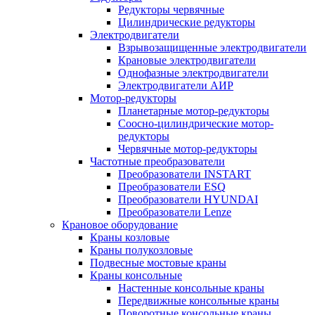
Редукторы червячные
Цилиндрические редукторы
Электродвигатели
Взрывозащищенные электродвигатели
Крановые электродвигатели
Однофазные электродвигатели
Электродвигатели АИР
Мотор-редукторы
Планетарные мотор-редукторы
Соосно-цилиндрические мотор-
редукторы
Червячные мотор-редукторы
Частотные преобразователи
Преобразователи INSTART
Преобразователи ESQ
Преобразователи HYUNDAI
Преобразователи Lenze
Крановое оборудование
Краны козловые
Краны полукозловые
Подвесные мостовые краны
Краны консольные
Настенные консольные краны
Передвижные консольные краны
Поворотные консольные краны