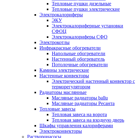
Тепловые пушки дизельные
Тепловые пушки электрические
Электрокалориферы
ЭКУ
Электрокалориферные установки
СФОЦ
Электрокалориферы СФО
Электрокотлы
Инфракрасные обогреватели
Напольные обогреватели
Настенный обогреватель
Потолочные обогреватели
Камины электрические
Настенные конвекторы
Электрический настенный конвектор с
терморегулятором
Радиаторы маслянные
Масляные радиаторы ballu
Масляные радиаторы Ресанта
Тепловые завесы
Тепловая завеса на ворота
Тепловая завеса на входную дверь
Шкафы управления калориферами
Электроконвекторы
Растворонасосы