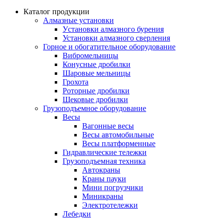
Каталог продукции
Алмазные установки
Уcтановки алмазного бурения
Установки алмазного сверления
Горное и обогатительное оборудование
Вибромельницы
Конусные дробилки
Шаровые мельницы
Грохота
Роторные дробилки
Щековые дробилки
Грузоподъемное оборудование
Весы
Вагонные весы
Весы автомобильные
Весы платформенные
Гидравлические тележки
Грузоподъемная техника
Автокраны
Краны пауки
Мини погрузчики
Миникраны
Электротележки
Лебедки