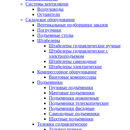
Системы вентиляции
Воздуховоды
Осушители
Складское оборудование
Вертикальные подборщики заказов
Погрузчики
Подъемные столы
Штабелеры
Штабелеры гидравлические ручные
Штабелеры гидравлические с
электроподъемом
Штабелеры самоходные
Штабелеры электрические
Компрессорное оборудование
Винтовые компрессоры
Подъемники
Грузовые подъёмники
Мачтовые подъемники
Подъемники ножничные
Подъемники телескопические
Подъемники фасадные
Самоходные подъемники
Шахтные подъемники
Тележки гидравлические
Тележки ручные