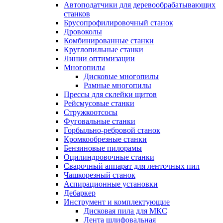
Автоподатчики для деревообрабатывающих
станков
Брусопрофилировочный станок
Дровоколы
Комбинированные станки
Круглопильные станки
Линии оптимизации
Многопилы
Дисковые многопилы
Рамные многопилы
Прессы для склейки щитов
Рейсмусовые станки
Стружкоотсосы
Фуговальные станки
Горбыльно-ребровой станок
Кромкообрезные станки
Бензиновые пилорамы
Оцилиндровочные станки
Сварочный аппарат для ленточных пил
Чашкорезный станок
Аспирационные установки
Дебаркер
Инструмент и комплектующие
Дисковая пила для МКС
Лента шлифовальная