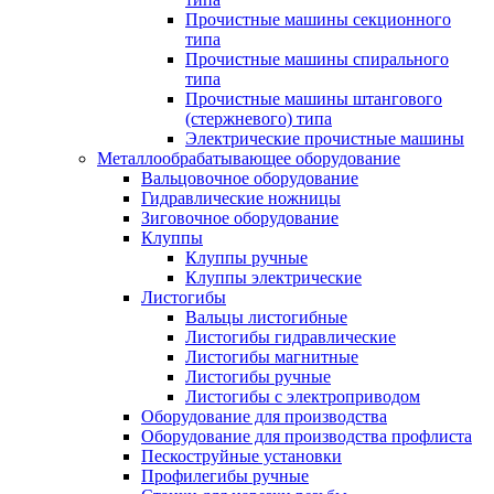
Прочистные машины секционного
типа
Прочистные машины спирального
типа
Прочистные машины штангового
(стержневого) типа
Электрические прочистные машины
Металлообрабатывающее оборудование
Вальцовочное оборудование
Гидравлические ножницы
Зиговочное оборудование
Клуппы
Клуппы ручные
Клуппы электрические
Листогибы
Вальцы листогибные
Листогибы гидравлические
Листогибы магнитные
Листогибы ручные
Листогибы с электроприводом
Оборудование для производства
Оборудование для производства профлиста
Пескоструйные установки
Профилегибы ручные