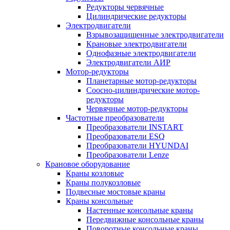
Редукторы червячные
Цилиндрические редукторы
Электродвигатели
Взрывозащищенные электродвигатели
Крановые электродвигатели
Однофазные электродвигатели
Электродвигатели АИР
Мотор-редукторы
Планетарные мотор-редукторы
Соосно-цилиндрические мотор-
редукторы
Червячные мотор-редукторы
Частотные преобразователи
Преобразователи INSTART
Преобразователи ESQ
Преобразователи HYUNDAI
Преобразователи Lenze
Крановое оборудование
Краны козловые
Краны полукозловые
Подвесные мостовые краны
Краны консольные
Настенные консольные краны
Передвижные консольные краны
Поворотные консольные краны