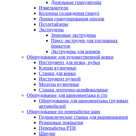
Дизельные грануляторы
Измельчители
Колонны охлаждения гранул
Линии гранулирования опилок
Пеллетайзеры
Экструдеры
Зерновые экструдеры
Пресс экструдер для топливных
брикетов
Экструдеры для кормов
Оборудование для художественной ковки
Инструмент для резки, рубки
Клещи кузнечные
Станки для ковки
Инструмент ручной
Молоты кузнечные
Станки ленточно-шлифовальные
Оборудование для шиномонтажа и сто
Оборудование для шиномонтажа грузовых
автомобилей
Оборудование по переработке шин
Гидравлические станки для выравнивания
Резиновые покрытия
Переработка РТИ
Шредер