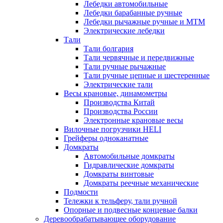
Лебедки автомобильные
Лебедки барабанные ручные
Лебедки рычажные ручные и МТМ
Электрические лебедки
Тали
Тали болгария
Тали червячные и передвижные
Тали ручные рычажные
Тали ручные цепные и шестеренные
Электрические тали
Весы крановые, динамометры
Производства Китай
Производства России
Электронные крановые весы
Вилочные погрузчики HELI
Грейферы одноканатные
Домкраты
Автомобильные домкраты
Гидравлические домкраты
Домкраты винтовые
Домкраты реечные механические
Подмости
Тележки к тельферу, тали ручной
Опорные и подвесные концевые балки
Деревообрабатывающее оборудование