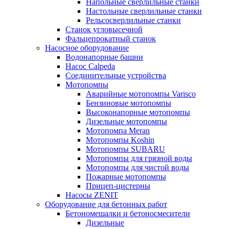
Напольные сверлильные станки
Настольные сверлильные станки
Рельсосверлильные станки
Станок угловысечной
Фальцепрокатный станок
Насосное оборудование
Водонапорные башни
Насос Calpeda
Соединительные устройства
Мотопомпы
Аварийные мотопомпы Varisco
Бензиновые мотопомпы
Высоконапорные мотопомпы
Дизельные мотопомпы
Мотопомпа Meran
Мотопомпы Koshin
Мотопомпы SUBARU
Мотопомпы для грязной воды
Мотопомпы для чистой воды
Пожарные мотопомпы
Прицеп-цистерны
Насосы ZENIT
Оборудование для бетонных работ
Бетономешалки и бетоносмесители
Дизельные