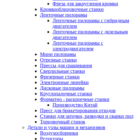
Фреза для закругления кромки
Кромкооблицовочные станки
Ленточные пилорамы
Ленточные пилорамы с гибридным
двигателем
Ленточные пилорамы с дизельным
двигателем
Ленточные пилорамы с
электродвигателем
Мини пилорамы
Отрезные станки
Прессы для сращивания
Сверлильные станки
Фрезерные станки
Электронные линейки
Дисковые пилорамы
Круглопалочные станки
Форматно - раскроечные станки
Производство Китай
Пресс для брикетирования отходов
Станки для заточки, разводки и сварки пил
Торцовочный станок
Детали и узлы машин и механизмов
Воздухосборники
Редукторы