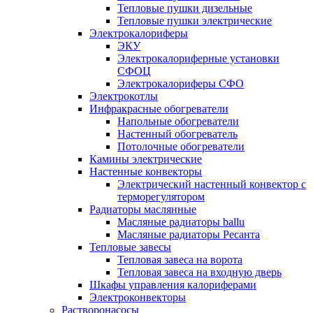
Тепловые пушки дизельные
Тепловые пушки электрические
Электрокалориферы
ЭКУ
Электрокалориферные установки
СФОЦ
Электрокалориферы СФО
Электрокотлы
Инфракрасные обогреватели
Напольные обогреватели
Настенный обогреватель
Потолочные обогреватели
Камины электрические
Настенные конвекторы
Электрический настенный конвектор с
терморегулятором
Радиаторы маслянные
Масляные радиаторы ballu
Масляные радиаторы Ресанта
Тепловые завесы
Тепловая завеса на ворота
Тепловая завеса на входную дверь
Шкафы управления калориферами
Электроконвекторы
Растворонасосы