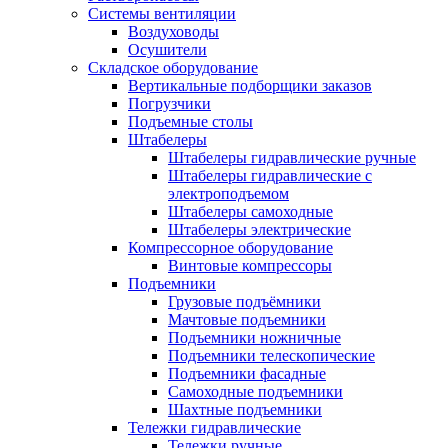
Системы вентиляции
Воздуховоды
Осушители
Складское оборудование
Вертикальные подборщики заказов
Погрузчики
Подъемные столы
Штабелеры
Штабелеры гидравлические ручные
Штабелеры гидравлические с
электроподъемом
Штабелеры самоходные
Штабелеры электрические
Компрессорное оборудование
Винтовые компрессоры
Подъемники
Грузовые подъёмники
Мачтовые подъемники
Подъемники ножничные
Подъемники телескопические
Подъемники фасадные
Самоходные подъемники
Шахтные подъемники
Тележки гидравлические
Тележки ручные