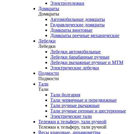
Электротележки
Домкраты
Домкраты
Автомобильные домкраты
Гидравлические домкраты
Домкраты винтовые
Домкраты реечные механические
Лебедки
Лебедки
Лебедки автомобильные
Лебедки барабанные ручные
Лебедки рычажные ручные и МТМ
Электрические лебедки
Подмости
Подмости
Тали
Тали
Тали болгария
Тали червячные и передвижные
Тали ручные рычажные
Тали ручные цепные и шестеренные
Электрические тали
Тележки к тельферу, тали ручной
Тележки к тельферу, тали ручной
Весы крановые, динамометры