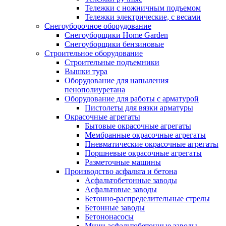
Тележки с ножничным подъемом
Тележки электрические, с весами
Снегоуборочное оборудование
Снегоуборщики Home Garden
Снегоуборщики бензиновые
Строительное оборудование
Cтроительные подъемники
Вышки тура
Оборудование для напыления
пенополиуретана
Оборудование для работы с арматурой
Пистолеты для вязки арматуры
Окрасочные агрегаты
Бытовые окрасочные агрегаты
Мембранные окрасочные агрегаты
Пневматические окрасочные агрегаты
Поршневые окрасочные агрегаты
Разметочные машины
Производство асфальта и бетона
Асфальтобетонные заводы
Асфальтовые заводы
Бетонно-распределительные стрелы
Бетонные заводы
Бетононасосы
Мини асфальтобетонные заводы