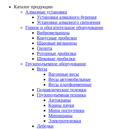
Каталог продукции
Алмазные установки
Уcтановки алмазного бурения
Установки алмазного сверления
Горное и обогатительное оборудование
Вибромельницы
Конусные дробилки
Шаровые мельницы
Грохота
Роторные дробилки
Щековые дробилки
Грузоподъемное оборудование
Весы
Вагонные весы
Весы автомобильные
Весы платформенные
Гидравлические тележки
Грузоподъемная техника
Автокраны
Краны пауки
Мини погрузчики
Миникраны
Электротележки
Лебедки