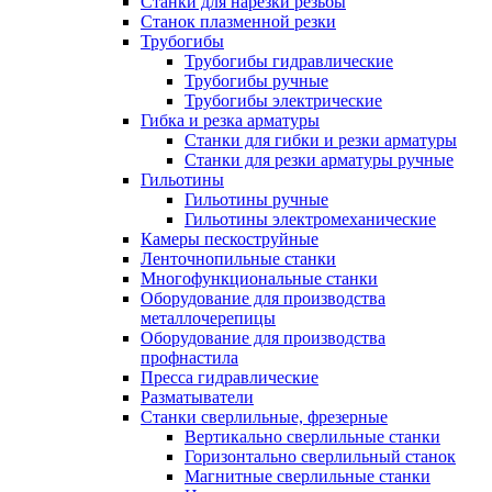
Станки для нарезки резьбы
Станок плазменной резки
Трубогибы
Трубогибы гидравлические
Трубогибы ручные
Трубогибы электрические
Гибка и резка арматуры
Станки для гибки и резки арматуры
Станки для резки арматуры ручные
Гильотины
Гильотины ручные
Гильотины электромеханические
Камеры пескоструйные
Ленточнопильные станки
Многофункциональные станки
Оборудование для производства
металлочерепицы
Оборудование для производства
профнастила
Пресса гидравлические
Разматыватели
Станки сверлильные, фрезерные
Вертикально сверлильные станки
Горизонтально сверлильный станок
Магнитные сверлильные станки