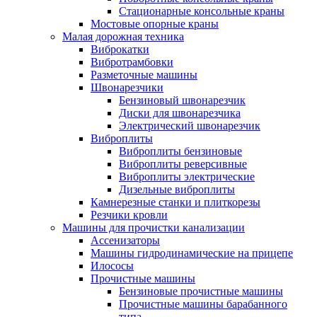
Стационарные консольные краны
Мостовые опорные краны
Малая дорожная техника
Виброкатки
Вибротрамбовки
Разметочные машины
Швонарезчики
Бензиновый швонарезчик
Диски для швонарезчика
Электрический швонарезчик
Виброплиты
Виброплиты бензиновые
Виброплиты реверсивные
Виброплиты электрические
Дизельные виброплиты
Камнерезные станки и плиткорезы
Резчики кровли
Машины для прочистки канализации
Ассенизаторы
Машины гидродинамические на прицепе
Илососы
Прочистные машины
Бензиновые прочистные машины
Прочистные машины барабанного
типа