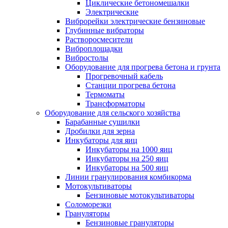
Циклические бетономешалки
Электрические
Виброрейки электрические бензиновые
Глубинные вибраторы
Растворосмесители
Виброплощадки
Вибростолы
Оборудование для прогрева бетона и грунта
Прогревочный кабель
Станции прогрева бетона
Термоматы
Трансформаторы
Оборудование для сельского хозяйства
Барабанные сушилки
Дробилки для зерна
Инкубаторы для яиц
Инкубаторы на 1000 яиц
Инкубаторы на 250 яиц
Инкубаторы на 500 яиц
Линии гранулирования комбикорма
Мотокультиваторы
Бензиновые мотокультиваторы
Соломорезки
Грануляторы
Бензиновые грануляторы