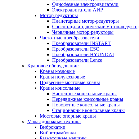
Однофазные электродвигатели
Электродвигатели АИР
Мотор-редукторы
Планетарные мотор-редукторы
Соосно-цилиндрические мотор-редукто
Червячные мотор-редукторы
Частотные преобразователи
Преобразователи INSTART
Преобразователи ESQ
Преобразователи HYUNDAI
Преобразователи Lenze
Крановое оборудование
Краны козловые
Краны полукозловые
Подвесные мостовые краны
Краны консольные
Настенные консольные краны
Передвижные консольные краны
Поворотные консольные краны
Стационарные консольные краны
Мостовые опорные краны
Малая дорожная техника
Виброкатки
Вибротрамбовки
Разметочные машины