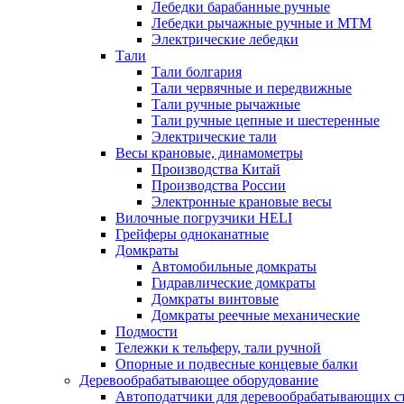
Лебедки барабанные ручные
Лебедки рычажные ручные и МТМ
Электрические лебедки
Тали
Тали болгария
Тали червячные и передвижные
Тали ручные рычажные
Тали ручные цепные и шестеренные
Электрические тали
Весы крановые, динамометры
Производства Китай
Производства России
Электронные крановые весы
Вилочные погрузчики HELI
Грейферы одноканатные
Домкраты
Автомобильные домкраты
Гидравлические домкраты
Домкраты винтовые
Домкраты реечные механические
Подмости
Тележки к тельферу, тали ручной
Опорные и подвесные концевые балки
Деревообрабатывающее оборудование
Автоподатчики для деревообрабатывающих с