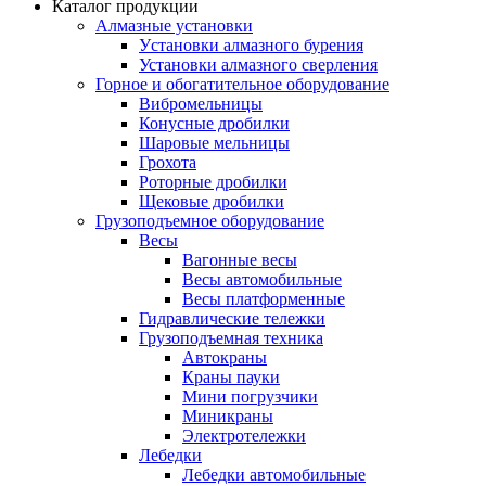
Каталог продукции
Алмазные установки
Уcтановки алмазного бурения
Установки алмазного сверления
Горное и обогатительное оборудование
Вибромельницы
Конусные дробилки
Шаровые мельницы
Грохота
Роторные дробилки
Щековые дробилки
Грузоподъемное оборудование
Весы
Вагонные весы
Весы автомобильные
Весы платформенные
Гидравлические тележки
Грузоподъемная техника
Автокраны
Краны пауки
Мини погрузчики
Миникраны
Электротележки
Лебедки
Лебедки автомобильные