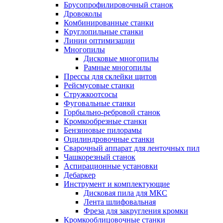
Брусопрофилировочный станок
Дровоколы
Комбинированные станки
Круглопильные станки
Линии оптимизации
Многопилы
Дисковые многопилы
Рамные многопилы
Прессы для склейки щитов
Рейсмусовые станки
Стружкоотсосы
Фуговальные станки
Горбыльно-ребровой станок
Кромкообрезные станки
Бензиновые пилорамы
Оцилиндровочные станки
Сварочный аппарат для ленточных пил
Чашкорезный станок
Аспирационные установки
Дебаркер
Инструмент и комплектующие
Дисковая пила для МКС
Лента шлифовальная
Фреза для закругления кромки
Кромкооблицовочные станки