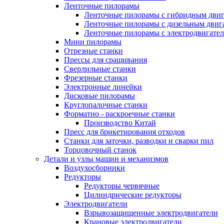
Ленточные пилорамы
Ленточные пилорамы с гибридным двиг
Ленточные пилорамы с дизельным двиг
Ленточные пилорамы с электродвигате
Мини пилорамы
Отрезные станки
Прессы для сращивания
Сверлильные станки
Фрезерные станки
Электронные линейки
Дисковые пилорамы
Круглопалочные станки
Форматно - раскроечные станки
Производство Китай
Пресс для брикетирования отходов
Станки для заточки, разводки и сварки пил
Торцовочный станок
Детали и узлы машин и механизмов
Воздухосборники
Редукторы
Редукторы червячные
Цилиндрические редукторы
Электродвигатели
Взрывозащищенные электродвигатели
Крановые электродвигатели