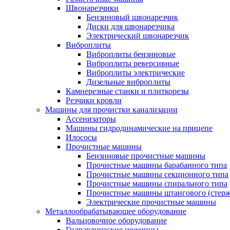
Швонарезчики
Бензиновый швонарезчик
Диски для швонарезчика
Электрический швонарезчик
Виброплиты
Виброплиты бензиновые
Виброплиты реверсивные
Виброплиты электрические
Дизельные виброплиты
Камнерезные станки и плиткорезы
Резчики кровли
Машины для прочистки канализации
Ассенизаторы
Машины гидродинамические на прицепе
Илососы
Прочистные машины
Бензиновые прочистные машины
Прочистные машины барабанного типа
Прочистные машины секционного типа
Прочистные машины спирального типа
Прочистные машины штангового (стерж
Электрические прочистные машины
Металлообрабатывающее оборудование
Вальцовочное оборудование
Гидравлические ножницы