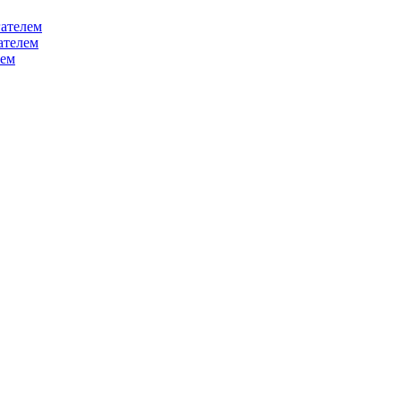
ателем
ателем
лем