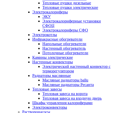
Тепловые пушки дизельные
Тепловые пушки электрические
Электрокалориферы
ЭКУ
Электрокалориферные установки
СФОЦ
Электрокалориферы СФО
Электрокотлы
Инфракрасные обогреватели
Напольные обогреватели
Настенный обогреватель
Потолочные обогреватели
Камины электрические
Настенные конвекторы
Электрический настенный конвектор с
терморегулятором
Радиаторы маслянные
Масляные радиаторы ballu
Масляные радиаторы Ресанта
Тепловые завесы
Тепловая завеса на ворота
Тепловая завеса на входную дверь
Шкафы управления калориферами
Электроконвекторы
Растворонасосы