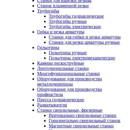
Станки для нарезки резьбы
Станок плазменной резки
Трубогибы
Трубогибы гидравлические
Трубогибы ручные
Трубогибы электрические
Гибка и резка арматуры
Станки для гибки и резки арматуры
Станки для резки арматуры ручные
Гильотины
Гильотины ручные
Гильотины электромеханические
Камеры пескоструйные
Ленточнопильные станки
Многофункциональные станки
Оборудование для производства
металлочерепицы
Оборудование для производства
профнастила
Пресса гидравлические
Разматыватели
Станки сверлильные, фрезерные
Вертикально сверлильные станки
Горизонтально сверлильный станок
Магнитные сверлильные станки