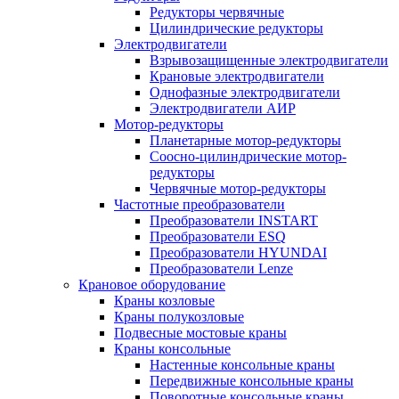
Редукторы червячные
Цилиндрические редукторы
Электродвигатели
Взрывозащищенные электродвигатели
Крановые электродвигатели
Однофазные электродвигатели
Электродвигатели АИР
Мотор-редукторы
Планетарные мотор-редукторы
Соосно-цилиндрические мотор-
редукторы
Червячные мотор-редукторы
Частотные преобразователи
Преобразователи INSTART
Преобразователи ESQ
Преобразователи HYUNDAI
Преобразователи Lenze
Крановое оборудование
Краны козловые
Краны полукозловые
Подвесные мостовые краны
Краны консольные
Настенные консольные краны
Передвижные консольные краны
Поворотные консольные краны