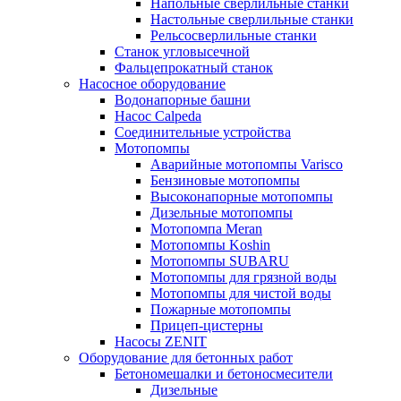
Напольные сверлильные станки
Настольные сверлильные станки
Рельсосверлильные станки
Станок угловысечной
Фальцепрокатный станок
Насосное оборудование
Водонапорные башни
Насос Calpeda
Соединительные устройства
Мотопомпы
Аварийные мотопомпы Varisco
Бензиновые мотопомпы
Высоконапорные мотопомпы
Дизельные мотопомпы
Мотопомпа Meran
Мотопомпы Koshin
Мотопомпы SUBARU
Мотопомпы для грязной воды
Мотопомпы для чистой воды
Пожарные мотопомпы
Прицеп-цистерны
Насосы ZENIT
Оборудование для бетонных работ
Бетономешалки и бетоносмесители
Дизельные