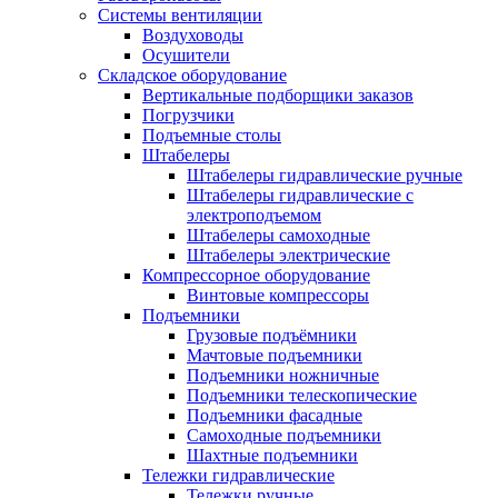
Системы вентиляции
Воздуховоды
Осушители
Складское оборудование
Вертикальные подборщики заказов
Погрузчики
Подъемные столы
Штабелеры
Штабелеры гидравлические ручные
Штабелеры гидравлические с
электроподъемом
Штабелеры самоходные
Штабелеры электрические
Компрессорное оборудование
Винтовые компрессоры
Подъемники
Грузовые подъёмники
Мачтовые подъемники
Подъемники ножничные
Подъемники телескопические
Подъемники фасадные
Самоходные подъемники
Шахтные подъемники
Тележки гидравлические
Тележки ручные