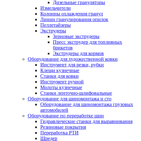
Дизельные грануляторы
Измельчители
Колонны охлаждения гранул
Линии гранулирования опилок
Пеллетайзеры
Экструдеры
Зерновые экструдеры
Пресс экструдер для топливных
брикетов
Экструдеры для кормов
Оборудование для художественной ковки
Инструмент для резки, рубки
Клещи кузнечные
Станки для ковки
Инструмент ручной
Молоты кузнечные
Станки ленточно-шлифовальные
Оборудование для шиномонтажа и сто
Оборудование для шиномонтажа грузовых
автомобилей
Оборудование по переработке шин
Гидравлические станки для выравнивания
Резиновые покрытия
Переработка РТИ
Шредер