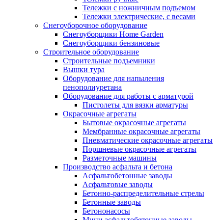
Тележки с ножничным подъемом
Тележки электрические, с весами
Снегоуборочное оборудование
Снегоуборщики Home Garden
Снегоуборщики бензиновые
Строительное оборудование
Cтроительные подъемники
Вышки тура
Оборудование для напыления
пенополиуретана
Оборудование для работы с арматурой
Пистолеты для вязки арматуры
Окрасочные агрегаты
Бытовые окрасочные агрегаты
Мембранные окрасочные агрегаты
Пневматические окрасочные агрегаты
Поршневые окрасочные агрегаты
Разметочные машины
Производство асфальта и бетона
Асфальтобетонные заводы
Асфальтовые заводы
Бетонно-распределительные стрелы
Бетонные заводы
Бетононасосы
Мини асфальтобетонные заводы