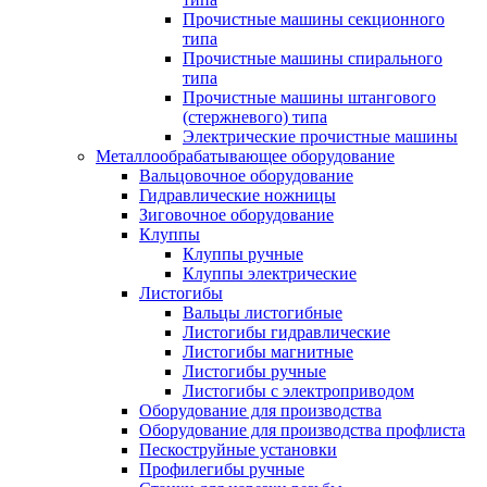
Прочистные машины секционного
типа
Прочистные машины спирального
типа
Прочистные машины штангового
(стержневого) типа
Электрические прочистные машины
Металлообрабатывающее оборудование
Вальцовочное оборудование
Гидравлические ножницы
Зиговочное оборудование
Клуппы
Клуппы ручные
Клуппы электрические
Листогибы
Вальцы листогибные
Листогибы гидравлические
Листогибы магнитные
Листогибы ручные
Листогибы с электроприводом
Оборудование для производства
Оборудование для производства профлиста
Пескоструйные установки
Профилегибы ручные