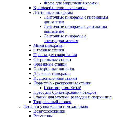
Фреза для закругления кромки
Кромкооблицовочные станки
Ленточные пилорамы
Ленточные пилорамы с гибридным
двигателем
Ленточные пилорамы с дизельным
двигателем
Ленточные пилорамы с
электродвигателем
Мини пилорамы
Отрезные станки
Прессы для сращивания
Сверлильные станки
Фрезерные станки
Электронные линейки
Дисковые пилорамы
Круглопалочные станки
Форматно - раскроечные станки
Производство Китай
Пресс для брикетирования отходов
Станки для заточки, разводки и сварки пил
Торцовочный станок
Детали и узлы машин и механизмов
Воздухосборники
Редукторы