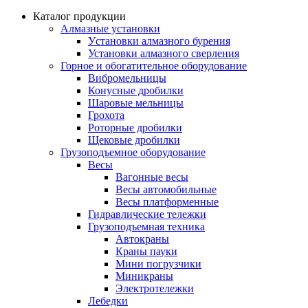
Каталог продукции
Алмазные установки
Уcтановки алмазного бурения
Установки алмазного сверления
Горное и обогатительное оборудование
Вибромельницы
Конусные дробилки
Шаровые мельницы
Грохота
Роторные дробилки
Щековые дробилки
Грузоподъемное оборудование
Весы
Вагонные весы
Весы автомобильные
Весы платформенные
Гидравлические тележки
Грузоподъемная техника
Автокраны
Краны пауки
Мини погрузчики
Миникраны
Электротележки
Лебедки