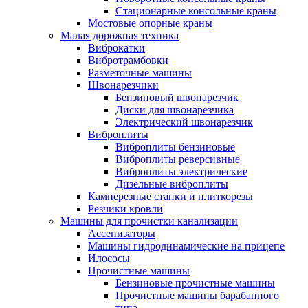
Стационарные консольные краны
Мостовые опорные краны
Малая дорожная техника
Виброкатки
Вибротрамбовки
Разметочные машины
Швонарезчики
Бензиновый швонарезчик
Диски для швонарезчика
Электрический швонарезчик
Виброплиты
Виброплиты бензиновые
Виброплиты реверсивные
Виброплиты электрические
Дизельные виброплиты
Камнерезные станки и плиткорезы
Резчики кровли
Машины для прочистки канализации
Ассенизаторы
Машины гидродинамические на прицепе
Илососы
Прочистные машины
Бензиновые прочистные машины
Прочистные машины барабанного
типа