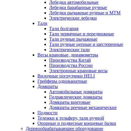
Лебедки автомобильные
Лебедки барабанные ручные
Лебедки рычажные ручные и МТМ
Электрические лебедки
Тали
Тали болгария
Тали червячные и передвижные
Тали ручные рычажные
Тали ручные цепные и шестеренные
Электрические тали
Весы крановые, динамометры
Производства Китай
Производства России
Электронные крановые весы
Вилочные погрузчики HELI
Грейферы одноканатные
Домкраты
Автомобильные домкраты
Гидравлические домкраты
Домкраты винтовые
Домкраты реечные механические
Подмости
Тележки к тельферу, тали ручной
Опорные и подвесные концевые балки
Деревообрабатывающее оборудование