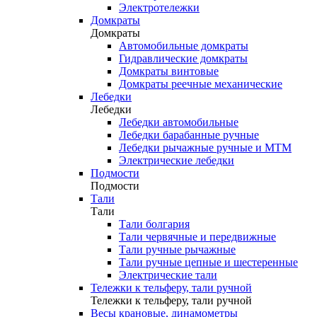
Электротележки
Домкраты
Домкраты
Автомобильные домкраты
Гидравлические домкраты
Домкраты винтовые
Домкраты реечные механические
Лебедки
Лебедки
Лебедки автомобильные
Лебедки барабанные ручные
Лебедки рычажные ручные и МТМ
Электрические лебедки
Подмости
Подмости
Тали
Тали
Тали болгария
Тали червячные и передвижные
Тали ручные рычажные
Тали ручные цепные и шестеренные
Электрические тали
Тележки к тельферу, тали ручной
Тележки к тельферу, тали ручной
Весы крановые, динамометры