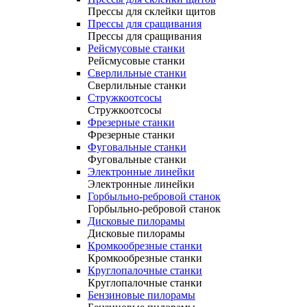
Прессы для склейки щитов
Прессы для сращивания
Прессы для сращивания
Рейсмусовые станки
Рейсмусовые станки
Сверлильные станки
Сверлильные станки
Стружкоотсосы
Стружкоотсосы
Фрезерные станки
Фрезерные станки
Фуговальные станки
Фуговальные станки
Электронные линейки
Электронные линейки
Горбыльно-ребровой станок
Горбыльно-ребровой станок
Дисковые пилорамы
Дисковые пилорамы
Кромкообрезные станки
Кромкообрезные станки
Круглопалочные станки
Круглопалочные станки
Бензиновые пилорамы