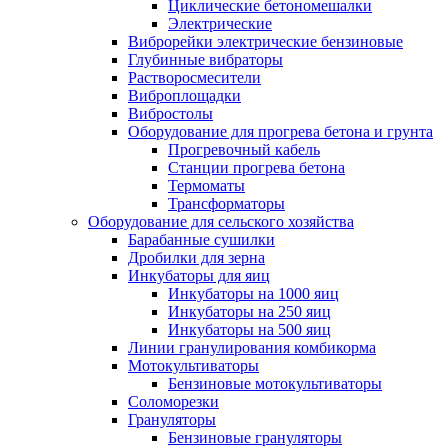
Циклические бетономешалки
Электрические
Виброрейки электрические бензиновые
Глубинные вибраторы
Растворосмесители
Виброплощадки
Вибростолы
Оборудование для прогрева бетона и грунта
Прогревочный кабель
Станции прогрева бетона
Термоматы
Трансформаторы
Оборудование для сельского хозяйства
Барабанные сушилки
Дробилки для зерна
Инкубаторы для яиц
Инкубаторы на 1000 яиц
Инкубаторы на 250 яиц
Инкубаторы на 500 яиц
Линии гранулирования комбикорма
Мотокультиваторы
Бензиновые мотокультиваторы
Соломорезки
Грануляторы
Бензиновые грануляторы