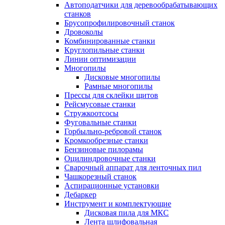
Автоподатчики для деревообрабатывающих
станков
Брусопрофилировочный станок
Дровоколы
Комбинированные станки
Круглопильные станки
Линии оптимизации
Многопилы
Дисковые многопилы
Рамные многопилы
Прессы для склейки щитов
Рейсмусовые станки
Стружкоотсосы
Фуговальные станки
Горбыльно-ребровой станок
Кромкообрезные станки
Бензиновые пилорамы
Оцилиндровочные станки
Сварочный аппарат для ленточных пил
Чашкорезный станок
Аспирационные установки
Дебаркер
Инструмент и комплектующие
Дисковая пила для МКС
Лента шлифовальная