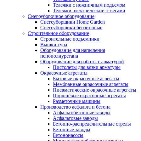
Тележки с ножничным подъемом
Тележки электрические, с весами
Снегоуборочное оборудование
Снегоуборщики Home Garden
Снегоуборщики бензиновые
Строительное оборудование
Cтроительные подъемники
Вышки тура
Оборудование для напыления
пенополиуретана
Оборудование для работы с арматурой
Пистолеты для вязки арматуры
Окрасочные агрегаты
Бытовые окрасочные агрегаты
Мембранные окрасочные агрегаты
Пневматические окрасочные агрегаты
Поршневые окрасочные агрегаты
Разметочные машины
Производство асфальта и бетона
Асфальтобетонные заводы
Асфальтовые заводы
Бетонно-распределительные стрелы
Бетонные заводы
Бетононасосы
Мини асфальтобетонные заводы