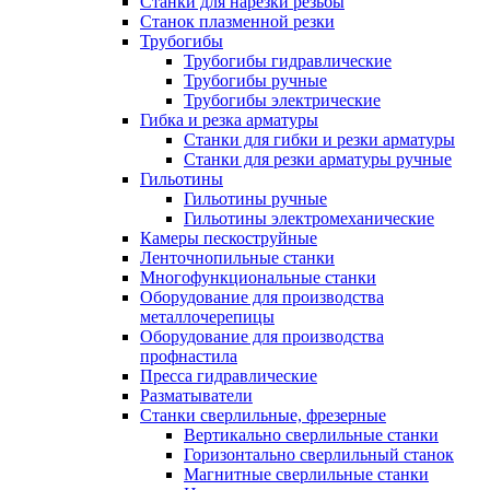
Станки для нарезки резьбы
Станок плазменной резки
Трубогибы
Трубогибы гидравлические
Трубогибы ручные
Трубогибы электрические
Гибка и резка арматуры
Станки для гибки и резки арматуры
Станки для резки арматуры ручные
Гильотины
Гильотины ручные
Гильотины электромеханические
Камеры пескоструйные
Ленточнопильные станки
Многофункциональные станки
Оборудование для производства
металлочерепицы
Оборудование для производства
профнастила
Пресса гидравлические
Разматыватели
Станки сверлильные, фрезерные
Вертикально сверлильные станки
Горизонтально сверлильный станок
Магнитные сверлильные станки