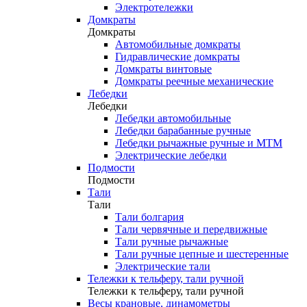
Электротележки
Домкраты
Домкраты
Автомобильные домкраты
Гидравлические домкраты
Домкраты винтовые
Домкраты реечные механические
Лебедки
Лебедки
Лебедки автомобильные
Лебедки барабанные ручные
Лебедки рычажные ручные и МТМ
Электрические лебедки
Подмости
Подмости
Тали
Тали
Тали болгария
Тали червячные и передвижные
Тали ручные рычажные
Тали ручные цепные и шестеренные
Электрические тали
Тележки к тельферу, тали ручной
Тележки к тельферу, тали ручной
Весы крановые, динамометры