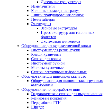
Дизельные грануляторы
Измельчители
Колонны охлаждения гранул
Линии гранулирования опилок
Пеллетайзеры
Экструдеры
Зерновые экструдеры
Пресс экструдер для топливных
брикетов
Экструдеры для кормов
Оборудование для художественной ковки
Инструмент для резки, рубки
Клещи кузнечные
Станки для ковки
Инструмент ручной
Молоты кузнечные
Станки ленточно-шлифовальные
Оборудование для шиномонтажа и сто
Оборудование для шиномонтажа грузовых
автомобилей
Оборудование по переработке шин
Гидравлические станки для выравнивания
Резиновые покрытия
Переработка РТИ
Шредер