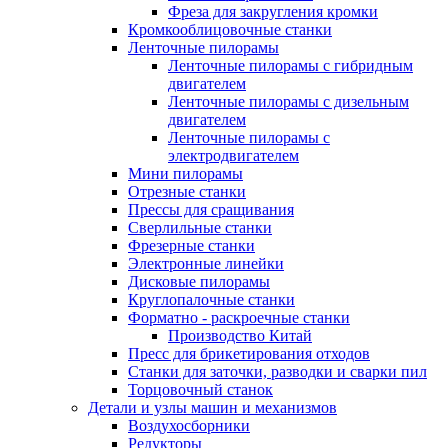
Фреза для закругления кромки
Кромкооблицовочные станки
Ленточные пилорамы
Ленточные пилорамы с гибридным
двигателем
Ленточные пилорамы с дизельным
двигателем
Ленточные пилорамы с
электродвигателем
Мини пилорамы
Отрезные станки
Прессы для сращивания
Сверлильные станки
Фрезерные станки
Электронные линейки
Дисковые пилорамы
Круглопалочные станки
Форматно - раскроечные станки
Производство Китай
Пресс для брикетирования отходов
Станки для заточки, разводки и сварки пил
Торцовочный станок
Детали и узлы машин и механизмов
Воздухосборники
Редукторы