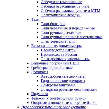
Лебедки автомобильные
Лебедки барабанные ручные
Лебедки рычажные ручные и МТМ
Электрические лебедки
Тали
Тали болгария
Тали червячные и передвижные
Тали ручные рычажные
Тали ручные цепные и шестеренные
Электрические тали
Весы крановые, динамометры
Производства Китай
Производства России
Электронные крановые весы
Вилочные погрузчики HELI
Грейферы одноканатные
Домкраты
Автомобильные домкраты
Гидравлические домкраты
Домкраты винтовые
Домкраты реечные механические
Подмости
Тележки к тельферу, тали ручной
Опорные и подвесные концевые балки
Деревообрабатывающее оборудование