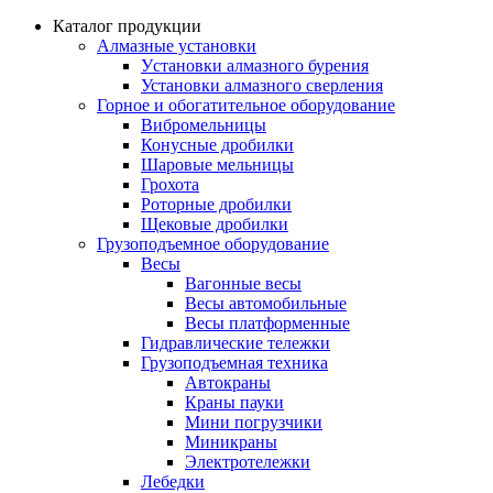
Каталог продукции
Алмазные установки
Уcтановки алмазного бурения
Установки алмазного сверления
Горное и обогатительное оборудование
Вибромельницы
Конусные дробилки
Шаровые мельницы
Грохота
Роторные дробилки
Щековые дробилки
Грузоподъемное оборудование
Весы
Вагонные весы
Весы автомобильные
Весы платформенные
Гидравлические тележки
Грузоподъемная техника
Автокраны
Краны пауки
Мини погрузчики
Миникраны
Электротележки
Лебедки