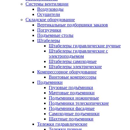
Системы вентиляции
Воздуховоды
Осушители
Складское оборудование
Вертикальные подборщики заказов
Погрузчики
Подъемные столы
Штабелеры
Штабелеры гидравлические ручные
Штабелеры гидравлические с
электроподъемом
Штабелеры самоходные
Штабелеры электрические
Компрессорное оборудование
Винтовые компрессоры
Подъемники
Грузовые подъёмники
Мачтовые подъемники
Подъемники ножничные
Подъемники телескопические
Подъемники фасадные
Самоходные подъемники
Шахтные подъемники
Тележки гидравлические
Тележки ручные