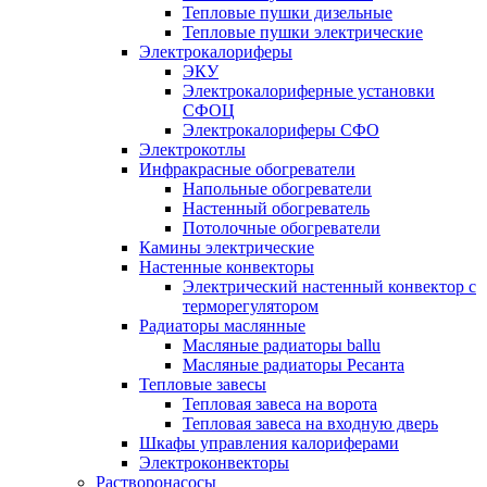
Тепловые пушки дизельные
Тепловые пушки электрические
Электрокалориферы
ЭКУ
Электрокалориферные установки
СФОЦ
Электрокалориферы СФО
Электрокотлы
Инфракрасные обогреватели
Напольные обогреватели
Настенный обогреватель
Потолочные обогреватели
Камины электрические
Настенные конвекторы
Электрический настенный конвектор с
терморегулятором
Радиаторы маслянные
Масляные радиаторы ballu
Масляные радиаторы Ресанта
Тепловые завесы
Тепловая завеса на ворота
Тепловая завеса на входную дверь
Шкафы управления калориферами
Электроконвекторы
Растворонасосы