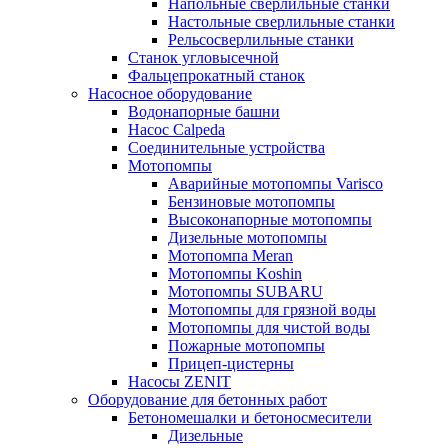
Напольные сверлильные станки
Настольные сверлильные станки
Рельсосверлильные станки
Станок угловысечной
Фальцепрокатный станок
Насосное оборудование
Водонапорные башни
Насос Calpeda
Соединительные устройства
Мотопомпы
Аварийные мотопомпы Varisco
Бензиновые мотопомпы
Высоконапорные мотопомпы
Дизельные мотопомпы
Мотопомпа Meran
Мотопомпы Koshin
Мотопомпы SUBARU
Мотопомпы для грязной воды
Мотопомпы для чистой воды
Пожарные мотопомпы
Прицеп-цистерны
Насосы ZENIT
Оборудование для бетонных работ
Бетономешалки и бетоносмесители
Дизельные