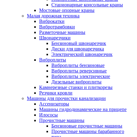
Стационарные консольные краны
Мостовые опорные краны
Малая дорожная техника
Виброкатки
Вибротрамбовки
Разметочные машины
Швонарезчики
Бензиновый швонарезчик
Диски для швонарезчика
Электрический швонарезчик
Виброплиты
Виброплиты бензиновые
Виброплиты реверсивные
Виброплиты электрические
Дизельные виброплиты
Камнерезные станки и плиткорезы
Резчики кровли
Машины для прочистки канализации
Ассенизаторы
Машины гидродинамические на прицепе
Илососы
Прочистные машины
Бензиновые прочистные машины
Прочистные машины барабанного
типа