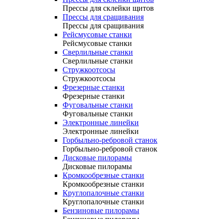
Прессы для склейки щитов
Прессы для сращивания
Прессы для сращивания
Рейсмусовые станки
Рейсмусовые станки
Сверлильные станки
Сверлильные станки
Стружкоотсосы
Стружкоотсосы
Фрезерные станки
Фрезерные станки
Фуговальные станки
Фуговальные станки
Электронные линейки
Электронные линейки
Горбыльно-ребровой станок
Горбыльно-ребровой станок
Дисковые пилорамы
Дисковые пилорамы
Кромкообрезные станки
Кромкообрезные станки
Круглопалочные станки
Круглопалочные станки
Бензиновые пилорамы