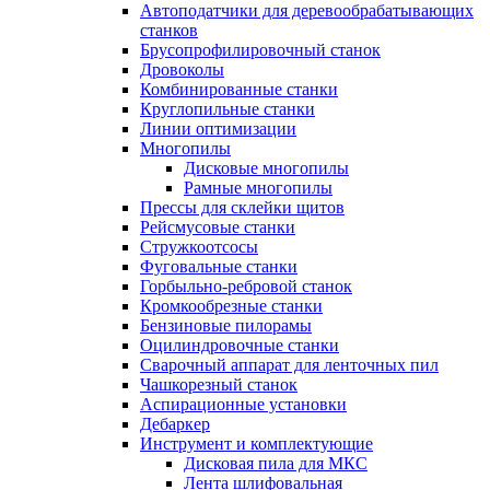
Автоподатчики для деревообрабатывающих
станков
Брусопрофилировочный станок
Дровоколы
Комбинированные станки
Круглопильные станки
Линии оптимизации
Многопилы
Дисковые многопилы
Рамные многопилы
Прессы для склейки щитов
Рейсмусовые станки
Стружкоотсосы
Фуговальные станки
Горбыльно-ребровой станок
Кромкообрезные станки
Бензиновые пилорамы
Оцилиндровочные станки
Сварочный аппарат для ленточных пил
Чашкорезный станок
Аспирационные установки
Дебаркер
Инструмент и комплектующие
Дисковая пила для МКС
Лента шлифовальная