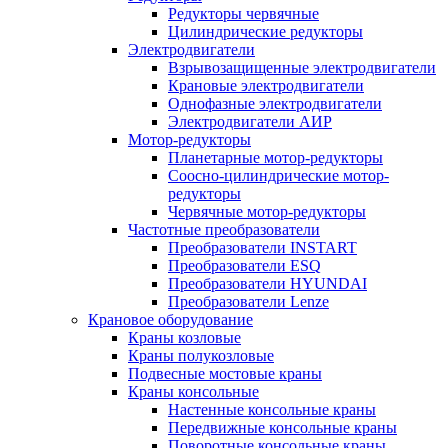
Редукторы червячные
Цилиндрические редукторы
Электродвигатели
Взрывозащищенные электродвигатели
Крановые электродвигатели
Однофазные электродвигатели
Электродвигатели АИР
Мотор-редукторы
Планетарные мотор-редукторы
Соосно-цилиндрические мотор-
редукторы
Червячные мотор-редукторы
Частотные преобразователи
Преобразователи INSTART
Преобразователи ESQ
Преобразователи HYUNDAI
Преобразователи Lenze
Крановое оборудование
Краны козловые
Краны полукозловые
Подвесные мостовые краны
Краны консольные
Настенные консольные краны
Передвижные консольные краны
Поворотные консольные краны