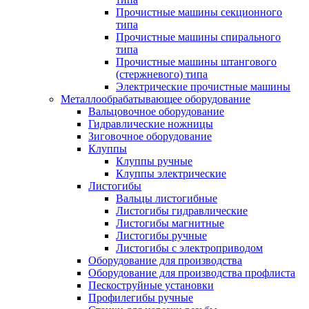
Прочистные машины секционного
типа
Прочистные машины спирального
типа
Прочистные машины штангового
(стержневого) типа
Электрические прочистные машины
Металлообрабатывающее оборудование
Вальцовочное оборудование
Гидравлические ножницы
Зиговочное оборудование
Клуппы
Клуппы ручные
Клуппы электрические
Листогибы
Вальцы листогибные
Листогибы гидравлические
Листогибы магнитные
Листогибы ручные
Листогибы с электроприводом
Оборудование для производства
Оборудование для производства профлиста
Пескоструйные установки
Профилегибы ручные