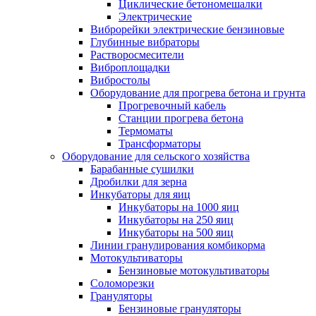
Циклические бетономешалки
Электрические
Виброрейки электрические бензиновые
Глубинные вибраторы
Растворосмесители
Виброплощадки
Вибростолы
Оборудование для прогрева бетона и грунта
Прогревочный кабель
Станции прогрева бетона
Термоматы
Трансформаторы
Оборудование для сельского хозяйства
Барабанные сушилки
Дробилки для зерна
Инкубаторы для яиц
Инкубаторы на 1000 яиц
Инкубаторы на 250 яиц
Инкубаторы на 500 яиц
Линии гранулирования комбикорма
Мотокультиваторы
Бензиновые мотокультиваторы
Соломорезки
Грануляторы
Бензиновые грануляторы